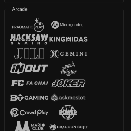
Arcade