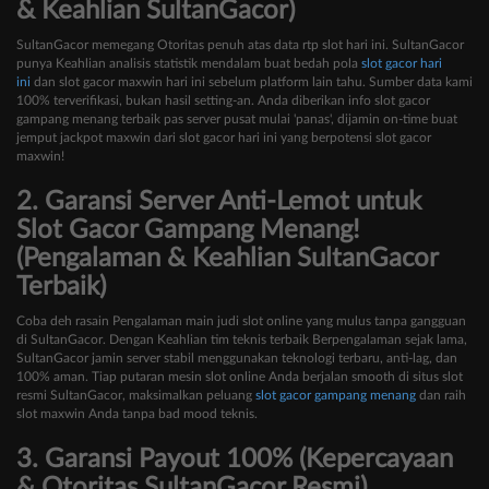
& Keahlian SultanGacor)
SultanGacor memegang Otoritas penuh atas data rtp slot hari ini. SultanGacor
punya Keahlian analisis statistik mendalam buat bedah pola
slot gacor hari
ini
dan slot gacor maxwin hari ini sebelum platform lain tahu. Sumber data kami
100% terverifikasi, bukan hasil setting-an. Anda diberikan info slot gacor
gampang menang terbaik pas server pusat mulai 'panas', dijamin on-time buat
jemput jackpot maxwin dari slot gacor hari ini yang berpotensi slot gacor
maxwin!
2. Garansi Server Anti-Lemot untuk
Slot Gacor Gampang Menang!
(Pengalaman & Keahlian SultanGacor
Terbaik)
Coba deh rasain Pengalaman main judi slot online yang mulus tanpa gangguan
di SultanGacor. Dengan Keahlian tim teknis terbaik Berpengalaman sejak lama,
SultanGacor jamin server stabil menggunakan teknologi terbaru, anti-lag, dan
100% aman. Tiap putaran mesin slot online Anda berjalan smooth di situs slot
resmi SultanGacor, maksimalkan peluang
slot gacor gampang menang
dan raih
slot maxwin Anda tanpa bad mood teknis.
3. Garansi Payout 100% (Kepercayaan
& Otoritas SultanGacor Resmi)