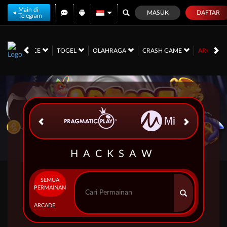
Main di
MASUK
DAFTAR
Telegram
INO
RACE
TOGEL
OLAHRAGA
CRASH GAME
ARCADE
HACKSAW
SEMUA
PERMAINAN
ARCADE