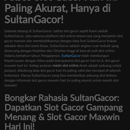
Paling Akurat, Hanya di
SultanGacor!
Selamat datang di SultanGacor, takhta slot gacor sejati! Kami adalah
SultanGacor, satu-satunya platform slot online terpercaya yang menjamin slot
gacor maxwin dan membuktikannya dengan data live! SultanGacor bukan
sekadar situs slot resmi biasa, SultanGacor adalah engine cuan terbaik yang
dirancang dengan Keahlian dan Otoritas tinggi di kancah judi slot online.
Selama bertahun-tahun Pengalaman,
SultanGacor
telah membangun
Kepercayaan dengan fokus pada transparansi slot gacor hari ini & slot gacor
maxwin hari ini. Setiap putaran
mesin slot online
Anda adalah peluang untuk
jackpot, didukung data slot gacor hari ini paling valid dan tercepat di seluruh
Indonesia. Hanya SultanGacor yang bisa memberikan peluang slot terbaru
dengan informasi slot gacor maxwin hari ini paling akurat untuk meraih slot
maxwin!
Bongkar Rahasia SultanGacor:
Dapatkan Slot Gacor Gampang
Menang & Slot Gacor Maxwin
Hari Ini!