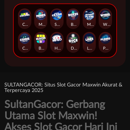
Colors
Mines
Speed Crash
Boxes
Moneyplane
Wheel
Coins
Blocks
Hi-Lo
DICE
Lines
Plinko
SULTANGACOR: Situs Slot Gacor Maxwin Akurat &
Terpercaya 2025
SultanGacor: Gerbang
Utama Slot Maxwin!
Akses Slot Gacor Hari Ini