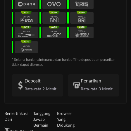
* Selama bank maintenance dan bank offline deposit dan penarikan
tidak dapat diproses
Deposit
Penarikan
Rata-rata 2 Menit
Rata-rata 3 Menit
Bersertifikasi
Tanggung
Browser
Dari
Jawab
Yang
Bermain
Didukung