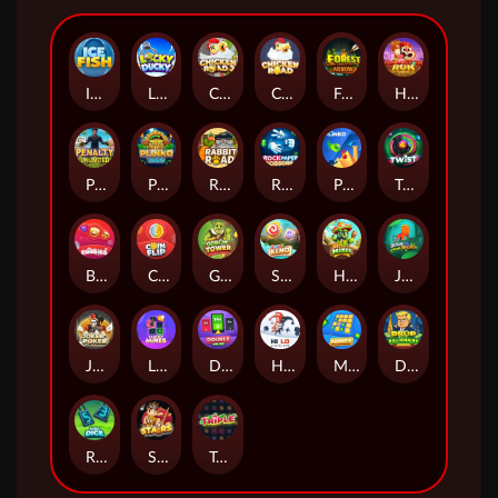
Ice Fish
Lucky Ducky
Chicken Road 2.0
Chicken Road
Forest Arrow
Hamster Run
Penalty Unlimited
Plinko Aztec
Rabbit Road
Rock Paper Scissors
Plinko 1000
Twist
Bubbles
Сoinflip
Goblin-tower
Sweet Keno
Hot-mines
Jogo Do Bicho
Joker Poker
Lucky mines
Double Online
Hilo Joker
Mines
Drop The Billionaire
Robo dice
Stairs
Triple