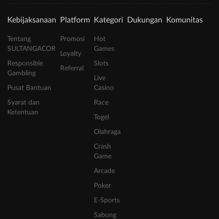
Kebijaksanaan
Platform
Kategori
Dukungan
Komunitas
Tentang
Promosi
Hot
SULTANGACOR
Games
Loyalty
Responsible
Slots
Referral
Gambling
Live
Pusat Bantuan
Casino
Syarat dan
Race
Ketentuan
Togel
Olahraga
Crash
Game
Arcade
Poker
E-Sports
Sabung