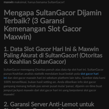
maxwin
maksimal, hanya bersama SultanGacor!
Mengapa SultanGacor Dijamin
Terbaik? (3 Garansi
Kemenangan Slot Gacor
Maxwin)
1. Data Slot Gacor Hari Ini & Maxwin
Paling Akurat di SultanGacor! (Otoritas
& Keahlian SultanGacor)
SultanGacor memegang Otoritas penuh atas data rtp slot hari ini. SultanGacor
punya Keahlian analisis statistik mendalam buat bedah pola
slot gacor hari
ini
dan slot gacor maxwin hari ini sebelum platform lain tahu. Sumber data kami
100% terverifikasi, bukan hasil setting-an. Anda diberikan info slot gacor
gampang menang terbaik pas server pusat mulai 'panas', dijamin on-time buat
jemput jackpot maxwin dari slot gacor hari ini yang berpotensi slot gacor
maxwin!
2. Garansi Server Anti-Lemot untuk