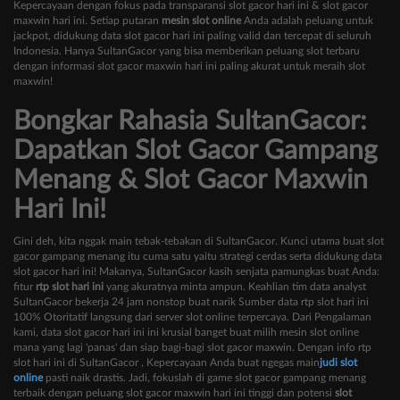
Kepercayaan dengan fokus pada transparansi slot gacor hari ini & slot gacor
maxwin hari ini. Setiap putaran
mesin slot online
Anda adalah peluang untuk
jackpot, didukung data slot gacor hari ini paling valid dan tercepat di seluruh
Indonesia. Hanya SultanGacor yang bisa memberikan peluang slot terbaru
dengan informasi slot gacor maxwin hari ini paling akurat untuk meraih slot
maxwin!
Bongkar Rahasia SultanGacor:
Dapatkan Slot Gacor Gampang
Menang & Slot Gacor Maxwin
Hari Ini!
Gini deh, kita nggak main tebak-tebakan di SultanGacor. Kunci utama buat slot
gacor gampang menang itu cuma satu yaitu strategi cerdas serta didukung data
slot gacor hari ini! Makanya, SultanGacor kasih senjata pamungkas buat Anda:
fitur
rtp slot hari ini
yang akuratnya minta ampun. Keahlian tim data analyst
SultanGacor bekerja 24 jam nonstop buat narik Sumber data rtp slot hari ini
100% Otoritatif langsung dari server slot online terpercaya. Dari Pengalaman
kami, data slot gacor hari ini ini krusial banget buat milih mesin slot online
mana yang lagi 'panas' dan siap bagi-bagi slot gacor maxwin. Dengan info rtp
slot hari ini di SultanGacor , Kepercayaan Anda buat ngegas main
judi slot
online
pasti naik drastis. Jadi, fokuslah di game slot gacor gampang menang
terbaik dengan peluang slot gacor maxwin hari ini tinggi dan potensi
slot