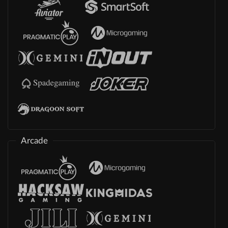
Arcade