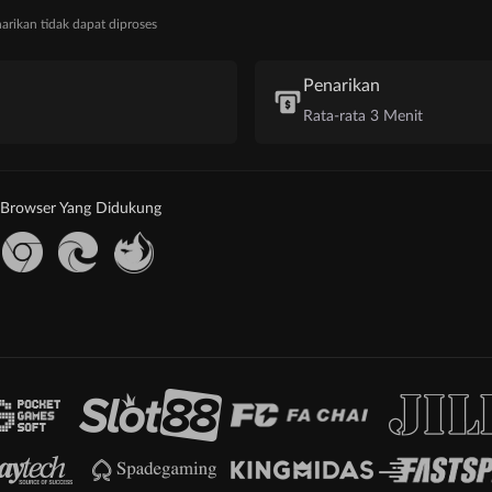
arikan tidak dapat diproses
Penarikan
Rata-rata 3 Menit
Browser Yang Didukung