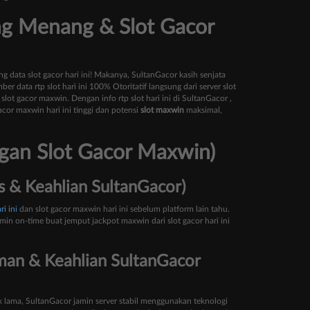
ng Menang & Slot Gacor
g data slot gacor hari ini! Makanya, SultanGacor kasih senjata
 data rtp slot hari ini 100% Otoritatif langsung dari server slot
 slot gacor maxwin. Dengan info rtp slot hari ini di SultanGacor ,
acor maxwin hari ini tinggi dan potensi
slot maxwin
maksimal,
gan Slot Gacor Maxwin)
as & Keahlian SultanGacor)
ri ini
dan slot gacor maxwin hari ini sebelum platform lain tahu.
amin on-time buat jemput jackpot maxwin dari slot gacor hari ini
man & Keahlian SultanGacor
k lama, SultanGacor jamin server stabil menggunakan teknologi