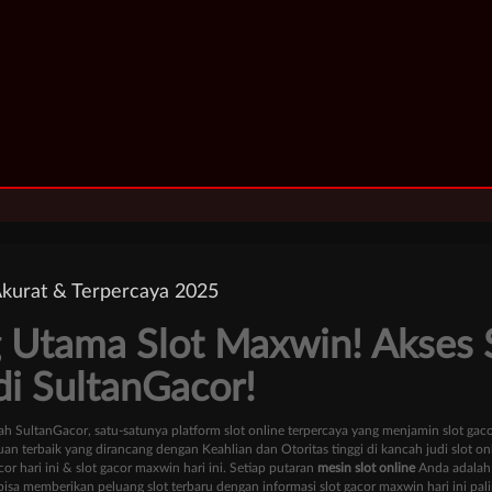
kurat & Terpercaya 2025
 Utama Slot Maxwin! Akses Sl
di SultanGacor!
dalah SultanGacor, satu-satunya platform slot online terpercaya yang menjamin slot 
cuan terbaik yang dirancang dengan Keahlian dan Otoritas tinggi di kancah judi slot
 hari ini & slot gacor maxwin hari ini. Setiap putaran
mesin slot online
Anda adalah p
bisa memberikan peluang slot terbaru dengan informasi slot gacor maxwin hari ini pal