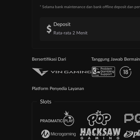
* Selama bank maintenance dan bank offline deposit dan pen
Deposit
Rata-rata 2 Menit
Bersertifikasi Dari
Tanggung Jawab Bermain
Platform Penyedia Layanan
Slots