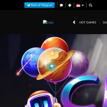
Main di Telegram
HOT GAMES
SL