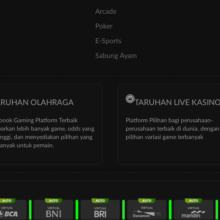
Arcade
Poker
E-Sports
Sabung Ayam
ARUHAN OLAHRAGA
TARUHAN LIVE KASIN
book Gaming Platform Terbaik
Platform Pilihan bagi perusahaan-
rkan lebih banyak game, odds yang
perusahaan terbaik di dunia, dengan
tinggi, dan menyediakan pilihan yang
pilihan variasi game terbanyak
banyak untuk pemain.