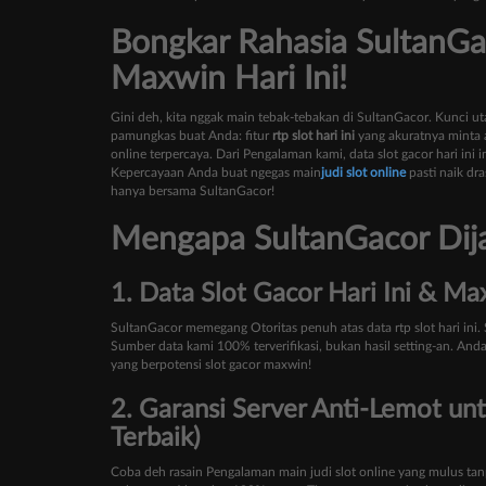
Bongkar Rahasia SultanG
Maxwin Hari Ini!
Gini deh, kita nggak main tebak-tebakan di SultanGacor. Kunci ut
pamungkas buat Anda: fitur
rtp slot hari ini
yang akuratnya minta a
online terpercaya. Dari Pengalaman kami, data slot gacor hari ini i
Kepercayaan Anda buat ngegas main
judi slot online
pasti naik dr
hanya bersama SultanGacor!
Mengapa SultanGacor Dija
1. Data Slot Gacor Hari Ini & Ma
SultanGacor memegang Otoritas penuh atas data rtp slot hari ini.
Sumber data kami 100% terverifikasi, bukan hasil setting-an. Anda
yang berpotensi slot gacor maxwin!
2. Garansi Server Anti-Lemot u
Terbaik)
Coba deh rasain Pengalaman main judi slot online yang mulus tan