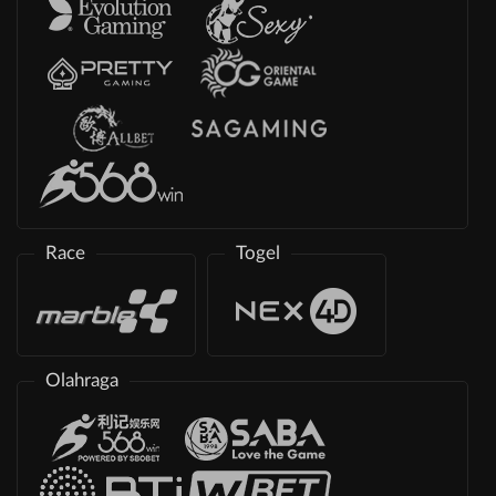
Race
Togel
Olahraga