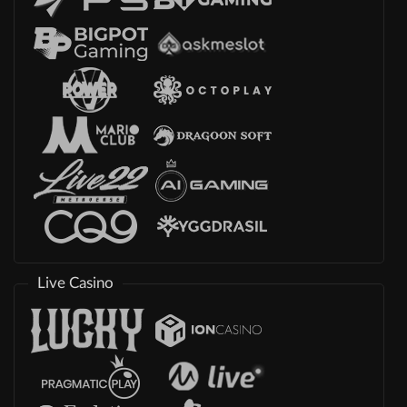
Live Casino