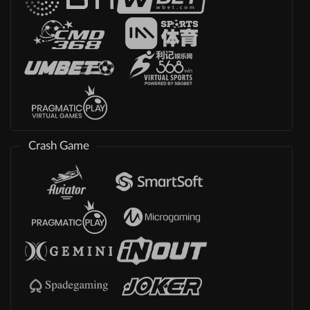
Crash Game