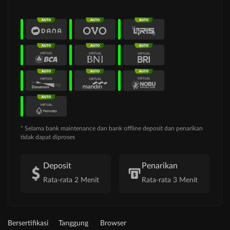
* Selama bank maintenance dan bank offline deposit dan penarikan
tidak dapat diproses
Deposit
Penarikan
Rata-rata 2 Menit
Rata-rata 3 Menit
Bersertifikasi
Tanggung
Browser