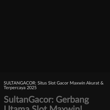
SULTANGACOR: Situs Slot Gacor Maxwin Akurat &
Terpercaya 2025
SultanGacor: Gerbang
Utama Slot Maxwin!