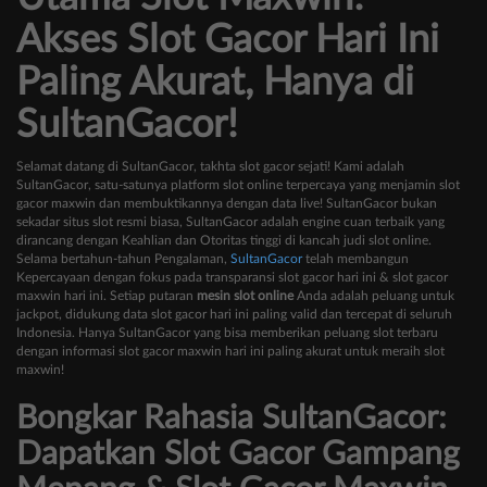
Akses Slot Gacor Hari Ini
Paling Akurat, Hanya di
SultanGacor!
Selamat datang di SultanGacor, takhta slot gacor sejati! Kami adalah
SultanGacor, satu-satunya platform slot online terpercaya yang menjamin slot
gacor maxwin dan membuktikannya dengan data live! SultanGacor bukan
sekadar situs slot resmi biasa, SultanGacor adalah engine cuan terbaik yang
dirancang dengan Keahlian dan Otoritas tinggi di kancah judi slot online.
Selama bertahun-tahun Pengalaman,
SultanGacor
telah membangun
Kepercayaan dengan fokus pada transparansi slot gacor hari ini & slot gacor
maxwin hari ini. Setiap putaran
mesin slot online
Anda adalah peluang untuk
jackpot, didukung data slot gacor hari ini paling valid dan tercepat di seluruh
Indonesia. Hanya SultanGacor yang bisa memberikan peluang slot terbaru
dengan informasi slot gacor maxwin hari ini paling akurat untuk meraih slot
maxwin!
Bongkar Rahasia SultanGacor:
Dapatkan Slot Gacor Gampang