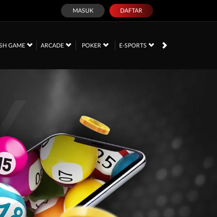
MASUK
DAFTAR
SH GAME
ARCADE
POKER
E-SPORTS
SABUNG AYAM