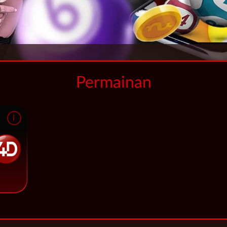
Permainan
i