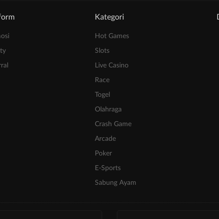
form
Kategori
osi
Hot Games
ty
Slots
ral
Live Casino
Race
Togel
Olahraga
Crash Game
Arcade
Poker
E-Sports
Sabung Ayam