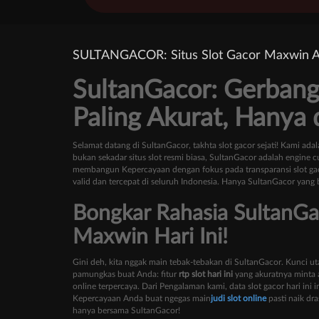
SULTANGACOR: Situs Slot Gacor Maxwin A
SultanGacor: Gerbang
Paling Akurat, Hanya 
Selamat datang di SultanGacor, takhta slot gacor sejati! Kami a
bukan sekadar situs slot resmi biasa, SultanGacor adalah engine 
membangun Kepercayaan dengan fokus pada transparansi slot gacor
valid dan tercepat di seluruh Indonesia. Hanya SultanGacor yang 
Bongkar Rahasia SultanG
Maxwin Hari Ini!
Gini deh, kita nggak main tebak-tebakan di SultanGacor. Kunci ut
pamungkas buat Anda: fitur
rtp slot hari ini
yang akuratnya minta a
online terpercaya. Dari Pengalaman kami, data slot gacor hari ini i
Kepercayaan Anda buat ngegas main
judi slot online
pasti naik dr
hanya bersama SultanGacor!