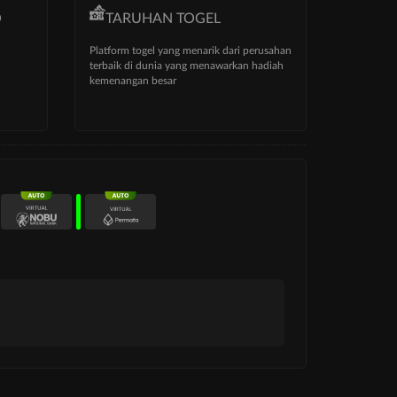
O
TARUHAN TOGEL
Platform togel yang menarik dari perusahan
terbaik di dunia yang menawarkan hadiah
kemenangan besar