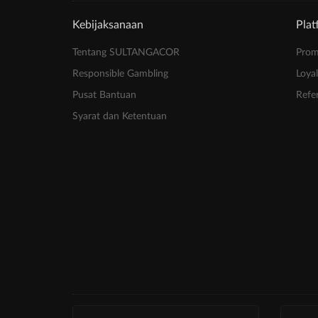
Kebijaksanaan
Plat
Tentang SULTANGACOR
Prom
Responsible Gambling
Loyal
Pusat Bantuan
Refer
Syarat dan Ketentuan