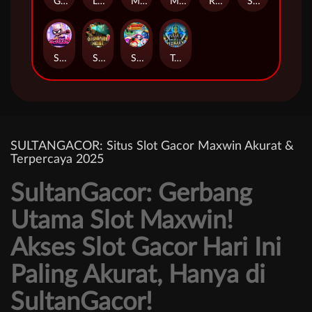
Guardian of Gold
Lumina Drift
Magica Owl
Mecha Kaiju
Robinhood Quest
Space Cat
Spider Woman
Steampunk Heist
Sushi Avenger
Temple of Horus
SULTANGACOR: Situs Slot Gacor Maxwin Akurat &
Terpercaya 2025
SultanGacor: Gerbang
Utama Slot Maxwin!
Akses Slot Gacor Hari Ini
Paling Akurat, Hanya di
SultanGacor!