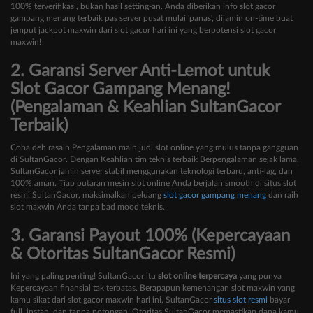
100% terverifikasi, bukan hasil setting-an. Anda diberikan info slot gacor
gampang menang terbaik pas server pusat mulai 'panas', dijamin on-time buat
jemput jackpot maxwin dari slot gacor hari ini yang berpotensi slot gacor
maxwin!
2. Garansi Server Anti-Lemot untuk
Slot Gacor Gampang Menang!
(Pengalaman & Keahlian SultanGacor
Terbaik)
Coba deh rasain Pengalaman main judi slot online yang mulus tanpa gangguan
di SultanGacor. Dengan Keahlian tim teknis terbaik Berpengalaman sejak lama,
SultanGacor jamin server stabil menggunakan teknologi terbaru, anti-lag, dan
100% aman. Tiap putaran mesin slot online Anda berjalan smooth di situs slot
resmi SultanGacor, maksimalkan peluang
slot gacor gampang menang
dan raih
slot maxwin Anda tanpa bad mood teknis.
3. Garansi Payout 100% (Kepercayaan
& Otoritas SultanGacor Resmi)
Ini yang paling penting! SultanGacor itu
slot online terpercaya
yang punya
Kepercayaan finansial tak terbatas. Berapapun kemenangan slot maxwin yang
kamu sikat dari slot gacor maxwin hari ini, SultanGacor
situs slot resmi
bayar
full, instan, dan tanpa potongan! Otoritas SultanGacor memastikan dana kamu