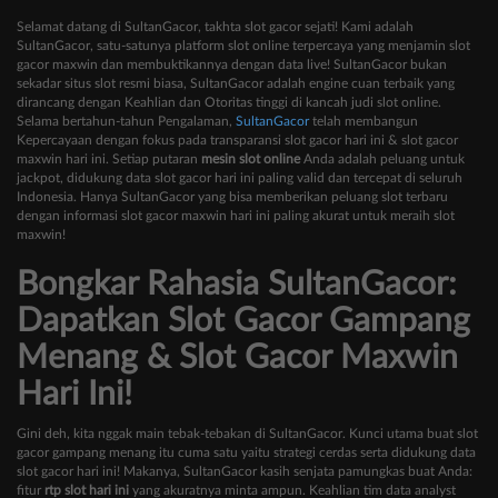
Selamat datang di SultanGacor, takhta slot gacor sejati! Kami adalah
SultanGacor, satu-satunya platform slot online terpercaya yang menjamin slot
gacor maxwin dan membuktikannya dengan data live! SultanGacor bukan
sekadar situs slot resmi biasa, SultanGacor adalah engine cuan terbaik yang
dirancang dengan Keahlian dan Otoritas tinggi di kancah judi slot online.
Selama bertahun-tahun Pengalaman,
SultanGacor
telah membangun
Kepercayaan dengan fokus pada transparansi slot gacor hari ini & slot gacor
maxwin hari ini. Setiap putaran
mesin slot online
Anda adalah peluang untuk
jackpot, didukung data slot gacor hari ini paling valid dan tercepat di seluruh
Indonesia. Hanya SultanGacor yang bisa memberikan peluang slot terbaru
dengan informasi slot gacor maxwin hari ini paling akurat untuk meraih slot
maxwin!
Bongkar Rahasia SultanGacor:
Dapatkan Slot Gacor Gampang
Menang & Slot Gacor Maxwin
Hari Ini!
Gini deh, kita nggak main tebak-tebakan di SultanGacor. Kunci utama buat slot
gacor gampang menang itu cuma satu yaitu strategi cerdas serta didukung data
slot gacor hari ini! Makanya, SultanGacor kasih senjata pamungkas buat Anda:
fitur
rtp slot hari ini
yang akuratnya minta ampun. Keahlian tim data analyst