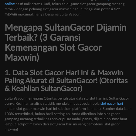
online
pasti naik drastis. Jadi, fokuslah di game slot gacor gampang menang
terbaik dengan peluang slot gacor maxwin hari ini tinggi dan potensi
slot
maxwin
maksimal, hanya bersama SultanGacor!
Mengapa SultanGacor Dijamin
Terbaik? (3 Garansi
Kemenangan Slot Gacor
Maxwin)
1. Data Slot Gacor Hari Ini & Maxwin
Paling Akurat di SultanGacor! (Otoritas
& Keahlian SultanGacor)
SultanGacor memegang Otoritas penuh atas data rtp slot hari ini. SultanGacor
punya Keahlian analisis statistik mendalam buat bedah pola
slot gacor hari
ini
dan slot gacor maxwin hari ini sebelum platform lain tahu. Sumber data kami
100% terverifikasi, bukan hasil setting-an. Anda diberikan info slot gacor
gampang menang terbaik pas server pusat mulai 'panas', dijamin on-time buat
jemput jackpot maxwin dari slot gacor hari ini yang berpotensi slot gacor
maxwin!