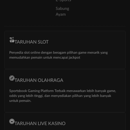
Sabung
Ayam
TARUHAN SLOT
Penyedia slot online dengan beragam pilihan game menarik yang
memudahkan pemain untuk mencapai jackpot
TARUHAN OLAHRAGA
Sportsbook Gaming Platform Terbaik menawarkan lebih banyak game,
odds yang lebih tinggi, dan menyediakan pilihan yang lebih banyak
untuk pemain.
TARUHAN LIVE KASINO