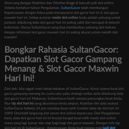
dirancang dengan Keahlian dan Otoritas tinggi di kancah judi slot online.
Selama bertahun-tahun Pengalaman,
SultanGacor
telah membangun
Kepercayaan dengan fokus pada transparansi slot gacor hari ini & slot gacor
maxwin hari ini. Setiap putaran
mesin slot online
Anda adalah peluang untuk
jackpot, didukung data slot gacor hari ini paling valid dan tercepat di seluruh
Indonesia. Hanya SultanGacor yang bisa memberikan peluang slot terbaru
dengan informasi slot gacor maxwin hari ini paling akurat untuk meraih slot
maxwin!
Bongkar Rahasia SultanGacor:
Dapatkan Slot Gacor Gampang
Menang & Slot Gacor Maxwin
Hari Ini!
Gini deh, kita nggak main tebak-tebakan di SultanGacor. Kunci utama buat slot
gacor gampang menang itu cuma satu yaitu strategi cerdas serta didukung data
slot gacor hari ini! Makanya, SultanGacor kasih senjata pamungkas buat Anda:
fitur
rtp slot hari ini
yang akuratnya minta ampun. Keahlian tim data analyst
SultanGacor bekerja 24 jam nonstop buat narik Sumber data rtp slot hari ini
100% Otoritatif langsung dari server slot online terpercaya. Dari Pengalaman
kami, data slot gacor hari ini ini krusial banget buat milih mesin slot online
mana yang lagi 'panas' dan siap bagi-bagi slot gacor maxwin. Dengan info rtp
slot hari ini di SultanGacor , Kepercayaan Anda buat ngegas main
judi slot