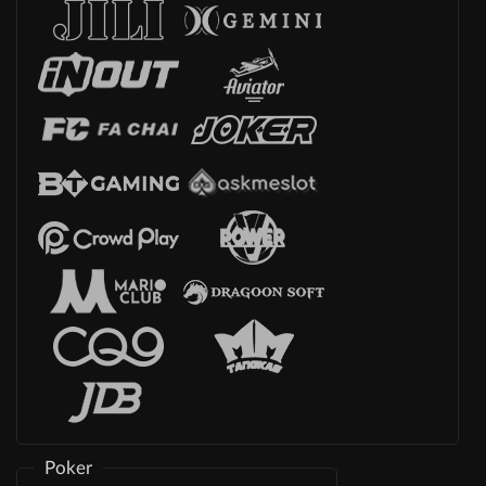
Poker