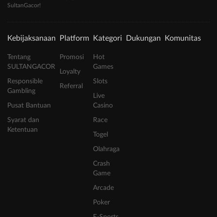
SultanGacor!
Kebijaksanaan
Platform
Kategori
Dukungan
Komunitas
Tentang
Promosi
Hot
SULTANGACOR
Games
Loyalty
Responsible
Slots
Referral
Gambling
Live
Pusat Bantuan
Casino
Syarat dan
Race
Ketentuan
Togel
Olahraga
Crash
Game
Arcade
Poker
E-Sports