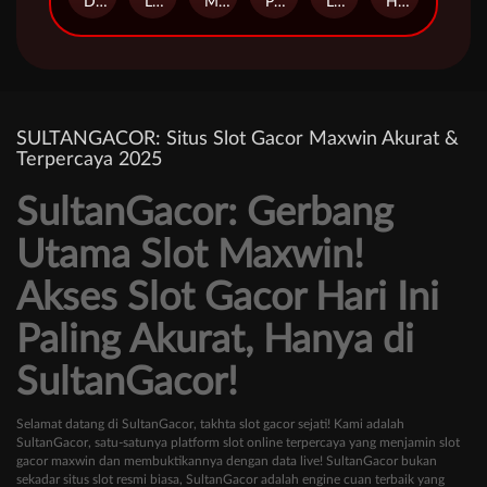
Dino Drop
Lucky Dog
Master Gems
Plushie Wins
Lucky Dice
Happy Nets
SULTANGACOR: Situs Slot Gacor Maxwin Akurat &
Terpercaya 2025
SultanGacor: Gerbang
Utama Slot Maxwin!
Akses Slot Gacor Hari Ini
Paling Akurat, Hanya di
SultanGacor!
Selamat datang di SultanGacor, takhta slot gacor sejati! Kami adalah
SultanGacor, satu-satunya platform slot online terpercaya yang menjamin slot
gacor maxwin dan membuktikannya dengan data live! SultanGacor bukan
sekadar situs slot resmi biasa, SultanGacor adalah engine cuan terbaik yang