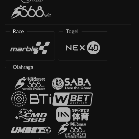
Race
Togel
Olahraga