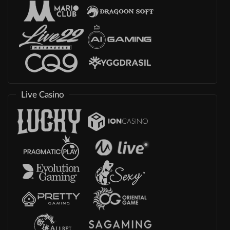
Live Casino