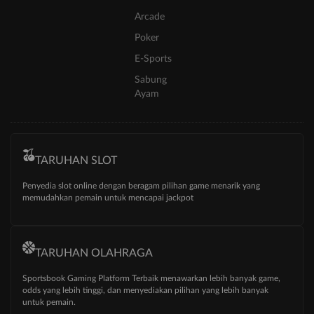
Arcade
Poker
E-Sports
Sabung
Ayam
TARUHAN SLOT
Penyedia slot online dengan beragam pilihan game menarik yang
memudahkan pemain untuk mencapai jackpot
TARUHAN OLAHRAGA
Sportsbook Gaming Platform Terbaik menawarkan lebih banyak game,
odds yang lebih tinggi, dan menyediakan pilihan yang lebih banyak
untuk pemain.