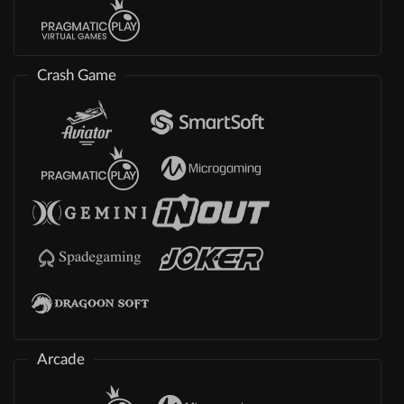
Crash Game
Arcade