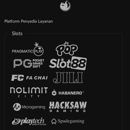
Platform Penyedia Layanan
Slots