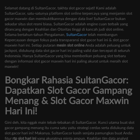
Selamat datang di SultanGacor, takhta slot gacor sejati! Kami adalah
SultanGacor, satu-satunya platform slot online terpercaya yang menjamin slot
gacor maxwin dan membuktikannya dengan data live! SultanGacor bukan
sekadar situs slot resmi biasa, SultanGacor adalah engine cuan terbaik yang
dirancang dengan Keahlian dan Otoritas tinggi di kancah judi slot online.
Selama bertahun-tahun Pengalaman,
SultanGacor
telah membangun
Kepercayaan dengan fokus pada transparansi slot gacor hari ini & slot gacor
maxwin hari ini. Setiap putaran
mesin slot online
Anda adalah peluang untuk
jackpot, didukung data slot gacor hari ini paling valid dan tercepat di seluruh
Indonesia. Hanya SultanGacor yang bisa memberikan peluang slot terbaru
dengan informasi slot gacor maxwin hari ini paling akurat untuk meraih slot
maxwin!
Bongkar Rahasia SultanGacor:
Dapatkan Slot Gacor Gampang
Menang & Slot Gacor Maxwin
Hari Ini!
Gini deh, kita nggak main tebak-tebakan di SultanGacor. Kunci utama buat slot
gacor gampang menang itu cuma satu yaitu strategi cerdas serta didukung data
slot gacor hari ini! Makanya, SultanGacor kasih senjata pamungkas buat Anda:
fitur
rtp slot hari ini
yang akuratnya minta ampun. Keahlian tim data analyst