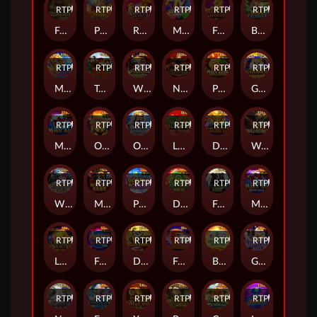
RTP
95%
RTP
80%
RTP
94%
RTP
91%
RTP
84%
RTP
80%
Four Treasures
Prosperity Tiger
Rooster In Love
MarvelousIV
FortuneHorse
Bull Treasure
RTP
94%
RTP
93%
RTP
81%
RTP
91%
RTP
95%
RTP
82%
Moonlight Treasure
TripleKingKong
Winning Mask II
New Year
Piggy Bank
GoLaiFu
RTP
85%
RTP
80%
RTP
84%
RTP
94%
RTP
92%
RTP
84%
Magic Ace
Open Sesame Mega
Olympian Temple
Lucky Dragons
DragonsWorld
Wukong
RTP
87%
RTP
83%
RTP
90%
RTP
81%
RTP
88%
RTP
80%
Winning Mask
MinerBabe
Pop Pop Candy
Dragon Soar - Hyper Wild
Formosa Bear
Magic Ace WILD LOCK
RTP
86%
RTP
85%
RTP
82%
RTP
95%
RTP
88%
RTP
86%
LanternWealth
Fruity Bonanza
Dragon Warrior
FunkyKingKong
Big Three Dragons
Glamorous Girl
RTP
84%
RTP
94%
RTP
82%
RTP
91%
RTP
95%
RTP
87%