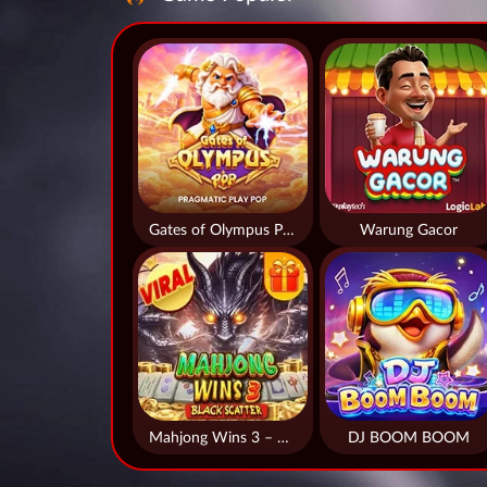
Gates of Olympus POP
Warung Gacor
Mahjong Wins 3 – Black Scatter
DJ BOOM BOOM