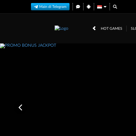
Main di Telegram
HOT GAMES
SL