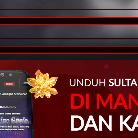
UNDUH
SULT
DI MAN
DAN KA