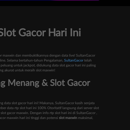
ot Gacor Hari Ini
gacor maxwin dan membuktikannya dengan data live! SultanGacor
 online. Selama bertahun-tahun Pengalaman,
SultanGacor
telah
eluang untuk jackpot, didukung data slot gacor hari ini paling
ing akurat untuk meraih slot maxwin!
ng Menang & Slot Gacor
g data slot gacor hari ini! Makanya, SultanGacor kasih senjata
 data rtp slot hari ini 100% Otoritatif langsung dari server slot
 slot gacor maxwin. Dengan info rtp slot hari ini di SultanGacor ,
acor maxwin hari ini tinggi dan potensi
slot maxwin
maksimal,