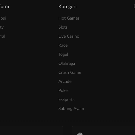
form
Kategori
osi
Hot Games
ty
Slots
ral
Live Casino
Race
Togel
Olahraga
Crash Game
Arcade
Poker
E-Sports
Sabung Ayam