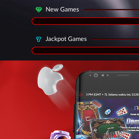
New Games
Jackpot Games