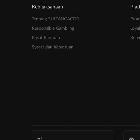
Kebijaksanaan
Plat
Tentang SULTANGACOR
Prom
Responsible Gambling
Loyal
Pusat Bantuan
Refer
Syarat dan Ketentuan