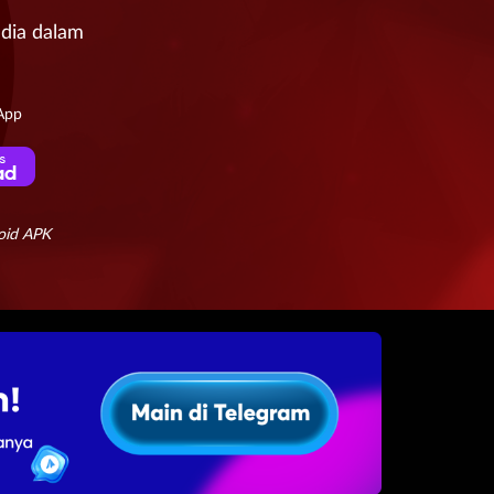
dia dalam
App
oid APK