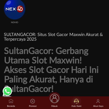
NEX4D
SULTANGACOR: Situs Slot Gacor Maxwin Akurat &
Terpercaya 2025
SultanGacor: Gerbang
Utama Slot Maxwin!
Akses Slot Gacor Hari Ini
Paling Akurat, Hanya di
SultanGacor!
Selamat datang di SultanGacor, takhta slot gacor sejati! Kami adalah
SultanGacor, satu-satunya platform slot online terpercaya yang menjamin slot
Beranda
Promosi
Masuk
Hub. Kami
Akun Saya
gacor maxwin dan membuktikannya dengan data live! SultanGacor bukan